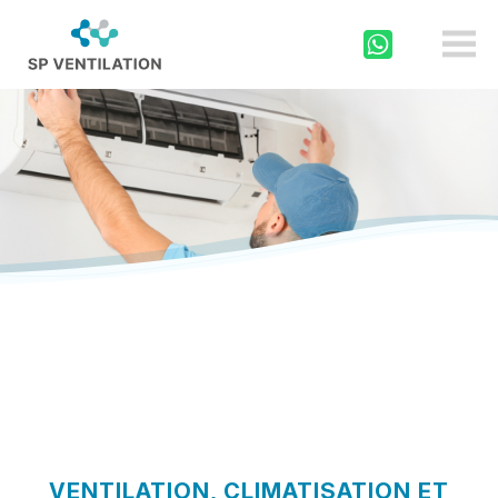
sp-
ventilation.ch
DÉPANNAGE
DEVIS
En cas d’urgence appelez
au
Demandez un devis via
0800 000 175
notre formulaire
Pour tout autre panne
Écrivez-nous!
VENTILATION, CLIMATISATION ET