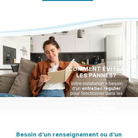
COMMENT ÉVITER
LES PANNES?
Votre installation a besoin
d’un
entretien régulier
pour fonctionner dans les
meilleures conditions et plus
longtemps.
Qu’entend-on par
entretien?
Besoin d’un renseignement ou d’un