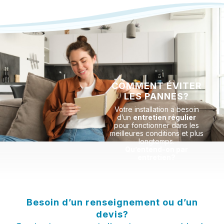
COMMENT ÉVITER
LES PANNES?
Votre installation a besoin
d’un
entretien régulier
pour fonctionner dans les
meilleures conditions et plus
longtemps.
Qu’entend-on par
entretien?
Besoin d’un renseignement ou d’un
devis?