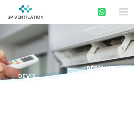
sp-
ventilation.ch
DÉPANNAGE
DEVIS
En cas d’urgence appelez
au
Demandez un devis via
0800 000 175
notre formulaire
Pour tout autre panne
Écrivez-nous!