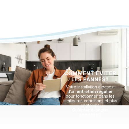
COMMENT ÉVITER
LES PANNES?
Votre installation a besoin
d’un
entretien régulier
pour fonctionner dans les
meilleures conditions et plus
longtemps.
Qu’entend-on par
entretien?