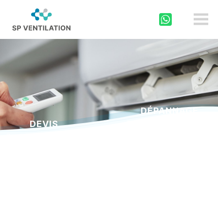
sp-
ventilation.ch
DÉPANNAGE
DEVIS
En cas d’urgence appelez
au
Demandez un devis via
0800 000 175
notre formulaire
Pour tout autre panne
Écrivez-nous!