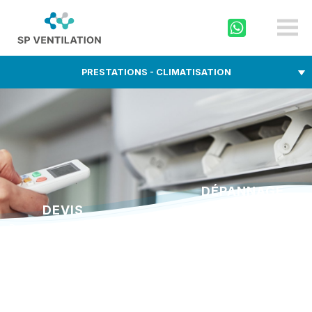
sp-
ventilation.ch
PRESTATIONS - CLIMATISATION
DÉPANNAGE
DEVIS
En cas d’urgence appelez
au
Demandez un devis via
0800 000 175
notre formulaire
Pour tout autre panne
Écrivez-nous!