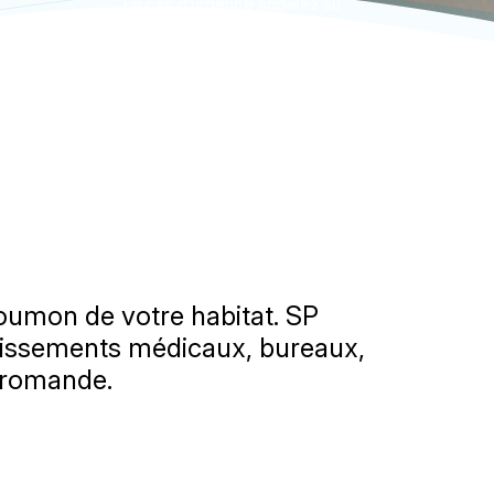
En cas d’urgence appelez au
0800 000 175
Pour tout autre panne
Écrivez-nous!
 poumon de votre habitat. SP
ablissements médicaux, bureaux,
e romande.